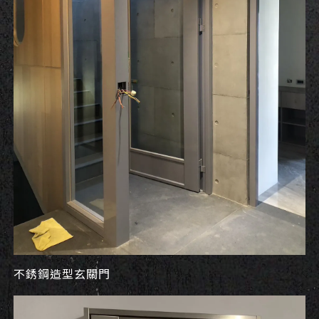
不銹鋼造型玄關門