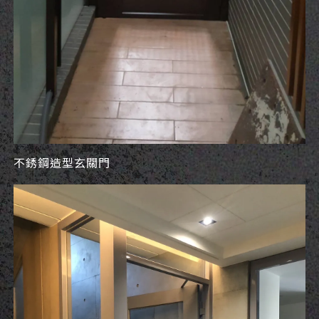
不銹鋼造型玄關門