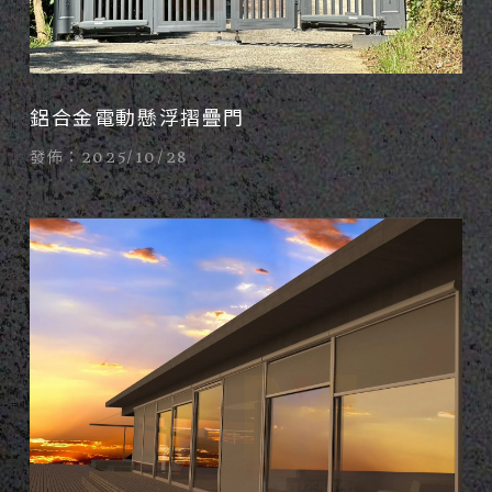
鋁合金電動懸浮摺疊門
發佈：2025/10/28