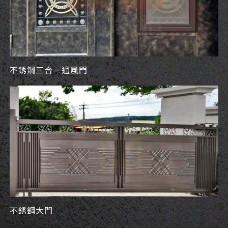
不銹鋼三合一通風門
不銹鋼大門