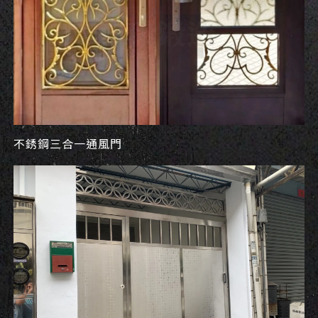
不銹鋼三合一通風門