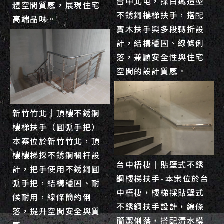
台中北屯，採白鐵造型
體空間質感，展現住宅
不銹鋼樓梯扶手，搭配
高端品味。
實木扶手與多段轉折設
計，結構穩固、線條俐
落，兼顧安全性與住宅
空間的設計質感。
新竹竹北｜頂樓不銹鋼
樓梯扶手（圓弧手把）-
本案位於新竹竹北，頂
樓樓梯採不銹鋼欄杆設
台中梧棲｜貼壁式不銹
計，把手使用不銹鋼圓
鋼樓梯扶手-本案位於台
弧手把，結構穩固、耐
中梧棲，樓梯採貼壁式
候耐用，線條簡約俐
不銹鋼扶手設計，線條
落，提升空間安全與質
簡潔俐落，搭配清水模