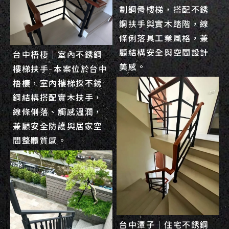
劃鋼骨樓梯，搭配不銹
鋼扶手與實木踏階，線
條俐落具工業風格，兼
顧結構安全與空間設計
台中梧棲｜室內不銹鋼
美感。
樓梯扶手-本案位於台中
梧棲，室內樓梯採不銹
鋼結構搭配實木扶手，
線條俐落、觸感溫潤，
兼顧安全防護與居家空
間整體質感。
台中潭子｜住宅不銹鋼