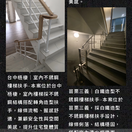
美感。
台中梧棲｜室內不銹鋼
樓梯扶手-本案位於台中
苗栗三義｜白鐵造型不
梧棲，室內樓梯採不銹
銹鋼樓梯扶手-本案位於
鋼結構搭配轉角造型扶
苗栗三義，採白鐵造型
手，線條流暢、握感舒
不銹鋼樓梯扶手設計，
適，兼顧安全性與空間
線條俐落、結構穩固，
美感，提升住宅整體質