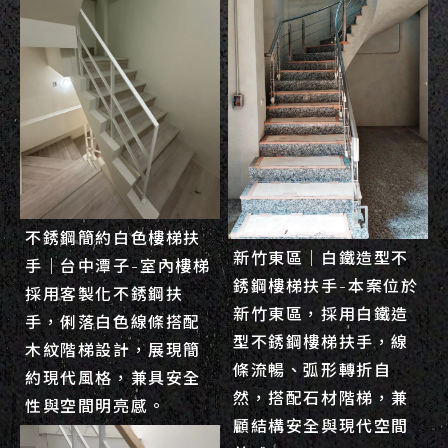
不銹鋼簡約白色樓梯扶
新竹東區｜白鐵造型不
手｜台中潭子-室內樓梯
銹鋼樓梯扶手-本案位於
採用客製化不銹鋼扶
新竹東區，採用白鐵造
手，俐落白色線條搭配
型不銹鋼樓梯扶手，線
木紋階梯設計，展現簡
條流暢、弧形轉折自
約現代風格，兼具安全
然，搭配石材階梯，兼
性與空間明亮感。
顧結構安全與現代空間