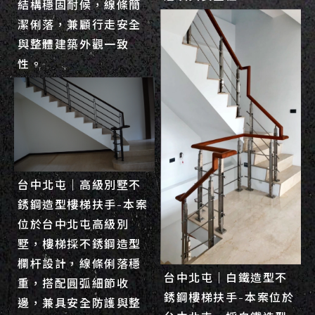
結構穩固耐候，線條簡
潔俐落，兼顧行走安全
與整體建築外觀一致
性。
台中北屯｜高級別墅不
銹鋼造型樓梯扶手-本案
位於台中北屯高級別
墅，樓梯採不銹鋼造型
欄杆設計，線條俐落穩
台中北屯｜白鐵造型不
重，搭配圓弧細節收
銹鋼樓梯扶手-本案位於
邊，兼具安全防護與整