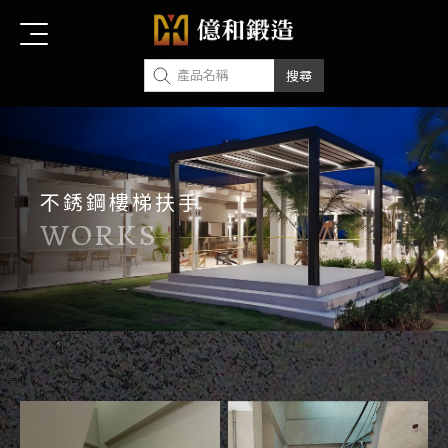
不銹鋼樓梯扶手