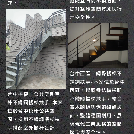
搭配室內清水模牆面，
感。
提升整體空間質感與行
走安全性。
台中西區｜鋼骨樓梯不
銹鋼扶手-本案位於台中
西區，採鋼骨結構搭配
台中梧棲｜公共空間室
不銹鋼樓梯扶手，結合
外不銹鋼樓梯扶手-本案
實木踏板與俐落線條設
位於台中梧棲公共空
計，整體穩固耐用，展
間，採用不銹鋼樓梯扶
現現代工業風格的空間
手搭配室外欄杆設計，
層次與安全性。